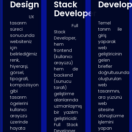
Design
Stack
Develop
Developer
UX
tasarım
Temel
Full
süreci
tanım ile
Stack
sonucunda
giriş
Developer,
websiteniz
yaparak
hem
için
web
frontend
belirlediğimiz
geliştiricinin
(kullanıcı
renk,
gelen
arayüzü)
hiyerarşi,
briefler
hem de
görsel,
doğrultusunda
backend
tipografi,
oluşturulan
(sunucu
kompozisyon
web
tarafı)
gibi
tasarımını,
geliştirme
tasarım
ara yüzünü
alanlarında
ögelerini
web
uzmanlaşmış
kullanıcı
sitesine
bir yazılım
arayüzü
dönüştürme
geliştiricidir.
üzerinde
işlemini
Full Stack
hayata
yapan
Developer,