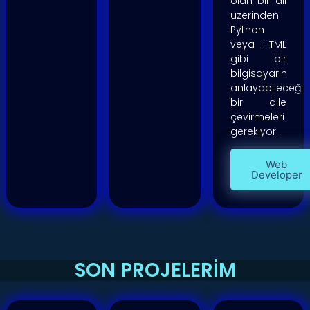
olan bir dil
üzerinden
Python
veya HTML
gibi bir
bilgisayarın
anlayabileceği
bir dile
çevirmeleri
gerekiyor.
Web
Developer
SON PROJELERİM