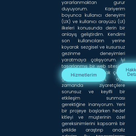
yararlanmaktan gurur
duyuyorum. Kariyerim
boyunca kullanıcı deneyimi
(UX) ve kullanıcı arayüzü (UI)
ilkeleri konusunda derin bir
anlayış geliştirdim. Kendimi
son kullanıcıların yerine
koyarak sezgisel ve kusursuz
gezinme deneyimleri
yaratmaya çalışıyorum. İyi
tasarlanmış bir web sitesinin
Hak
sadece görsel olarak çekici
Det
Hizmetlerim
görünmesi değil, aynı
zamanda ziyaretçilere
sorunsuz ve keyifli bir
etkileşim sunması
gerektiğine inanıyorum. Yeni
bir projeye başlarken hedef
kitleyi ve müşterinin özel
gereksinimlerini kapsamlı bir
şekilde araştırıp analiz