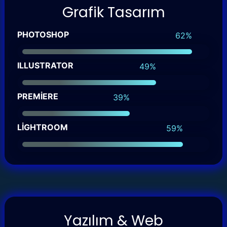
Grafik Tasarım
PHOTOSHOP
90
%
ILLUSTRATOR
71
%
PREMİERE
57
%
LİGHTROOM
85
%
Yazılım & Web