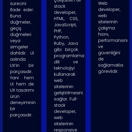
Web
sürecini
stack
developer,
ifade eder.
developer,
web
Buna
HTML, CSS,
sitelerinin
düğmeler,
JavaScript,
çalışma
geçiş
PHP,
hızını,
düğmeleri
Python,
performansını
veya
Ruby, Java
ve
simgeler
gibi birçok
güvenliğini
dahildir. UI
programlama
de
aslında
dili ve
sağlamakla
UX’in bir
teknolojiyi
görevlidir.
parçasıdır.
kullanarak
Yani hem
web
UI hem de
sitelerinin
UX tasarımı
geliştirilmesini
ürün
sağlar. Full-
deneyiminin
stack
bir
developer,
parçasıdır.
web
sitelerinin
responsive