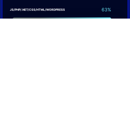
91
%
JS/PHP/.NET/CSS/HTML/WORDPRESS
87
%
MYSQL/MSSQL/ORACLE/POSTGRESQL
C#/JAVA
92
%
ENTEGRASYON HİZMETLERİ
95
%
Sistem Bilgisi
SİBER GÜVENLİK/NETWORK
58
%