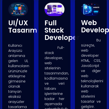
Web
UI/UX
Full
Develop
Tasarım
Stack
Developer
Bu
süreçte,
Kullanıcı
Full-
web
Arayüzü
stack
developer
anlamına
developer,
HTML, CSS,
gelen UI,
web
JavaScript
kullanıcıların
sitelerinin
ve diğer
ürününüzle
tasarımından,
web
etkileşime
kodlamasına
teknolojilerini
girmesine
ve veri
kullanarak
olanak
tabanı
web
tanıyan
işlemlerine
sitelerini
eksiksiz
kadar her
tasarlar ve
arayüzler
aşamada
geliştirir.
tasarlama
çalışabilir.Full-