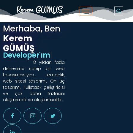
Kerem GUMUS
Merhaba, Ben
Kerem
GÜMÜŞ
D
e
v
e
l
o
p
e
r
'
|
8 yıldan fazla
deneyime sahip bir web
tasarımcısıyım. uzmanlık,
web sitesi tasarımı, Ön uç
tasarımı, Fullstack geliştiricisi
ve çok daha fazlasını
oluşturmak ve oluşturmaktır…