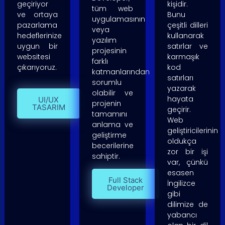
geçiriyor
kişidir.
tüm web
ve ortaya
Bunu
uygulamasının
pazarlama
çeşitli dilleri
veya
hedeflerinize
kullanarak
yazılım
uygun bir
satırlar ve
projesinin
websitesi
karmaşık
farklı
çıkarıyoruz.
kod
katmanlarından
satırları
sorumlu
yazarak
olabilir ve
hayata
UI/UX
projenin
TASARIM
geçirir.
tamamını
Web
anlama ve
geliştiricilerinin
geliştirme
oldukça
becerilerine
zor bir işi
sahiptir.
var, çünkü
esasen
Full Stack
İngilizce
Developer
gibi
dilimize de
yabancı